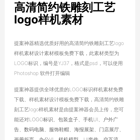
高清简约铁雕刻工艺
logo样机素材
提案神器精选优质好用的高清简约铁雕刻工艺logo
样机素材设计素材模板免费下载，此素材类型为
LOGO标识，编号是YJ37，格式是psd，可以使用
Photoshop 软件打开编辑
提案神器提供全球优质的LOGO标识样机素材免费
下载、样机素材设计模板免费下载，高清简约铁雕
刻工艺logo样机素材是由提案神器会员上传，您可
能还对
LOGO标识
、
包装盒子
、
手机UI
、
户外广
告
、
数码电脑
、
服饰鞋帽
、
海报展架
、
门店展厅
、
画册折页
、
办公VI
、
样机模型
、
UI套件
、
交互流