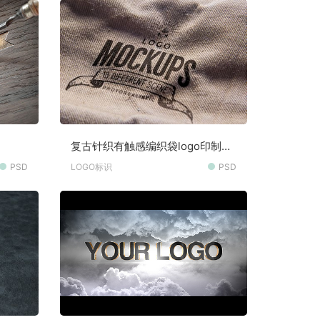
复古针织有触感编织袋logo印制高
清样机素材
PSD
LOGO标识
PSD