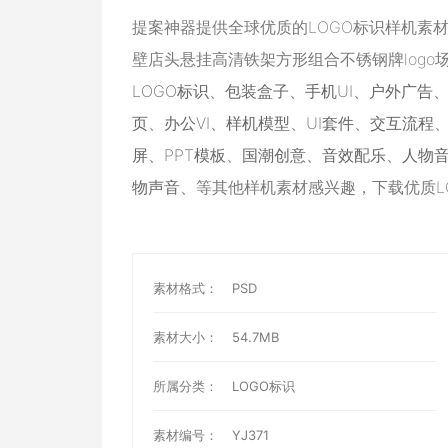
提案神器提供全球优质的LOGO标识样机素
壁店头悬挂高清铁架方形组合不锈钢牌log
LOGO标识
、
包装盒子
、
手机UI
、
户外广告
页
、
办公VI
、
样机模型
、
UI套件
、
交互流程
屏
、
PPT模板
、
国潮创意
、
音效配乐
、
人物
物声音
、等其他样机素材感兴趣，下载优质L
素材格式：
PSD
素材大小：
54.7MB
所属分类：
LOGO标识
素材编号：
YJ371