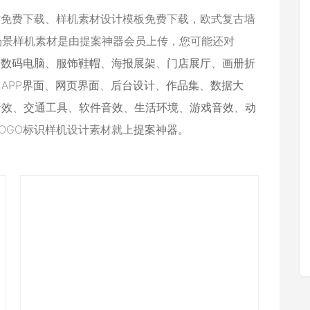
材免费下载、样机素材设计模板免费下载，欧式复古墙
o场景样机素材是由提案神器会员上传，您可能还对
、
数码电脑
、
服饰鞋帽
、
海报展架
、
门店展厅
、
画册折
、
APP界面
、
网页界面
、
后台设计
、
作品集
、
数据大
音效
、
交通工具
、
软件音效
、
生活环境
、
游戏音效
、
动
OGO标识样机设计素材就上
提案神器
。