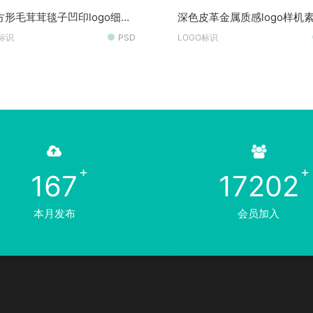
方形毛茸茸毯子凹印logo细节
深色皮革金属质感logo样机
样机素材
O标识
PSD
LOGO标识
167
17202
本月发布
会员加入