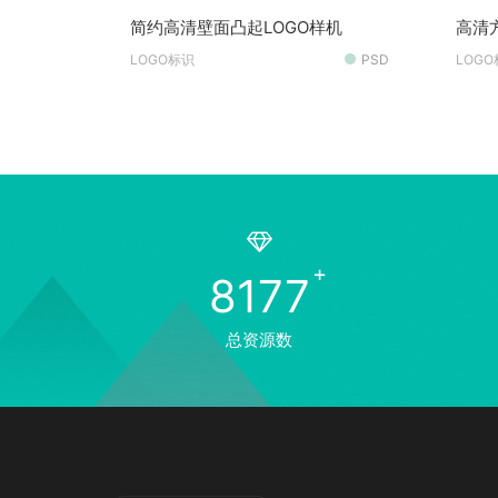
简约高清壁面凸起LOGO样机
高清
放大
LOGO标识
PSD
LOG
8177
总资源数