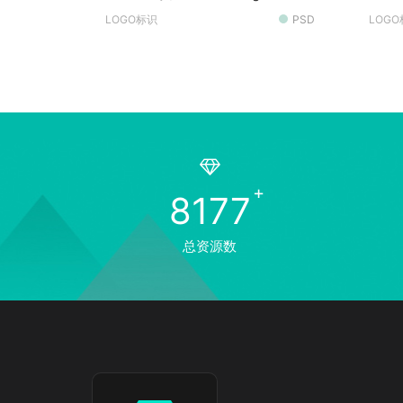
材
LOGO标识
PSD
LOG
8177
总资源数