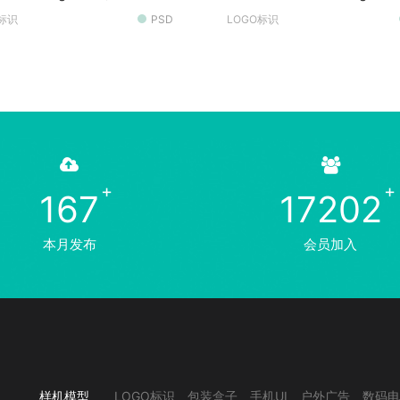
O标识
PSD
LOGO标识
167
17202
本月发布
会员加入
样机模型
LOGO标识
包装盒子
手机UI
户外广告
数码电