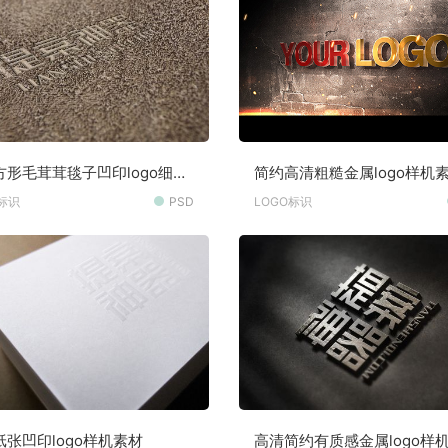
方形毛茸茸毯子凹印logo细节
简约高清粗糙金属logo样机
样机素材
O标识
PSD
LOGO标识
纸张凹印logo样机素材
高清简约有质感金属logo样