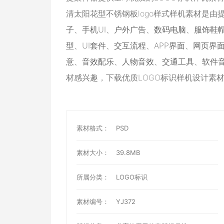
清太阳花型不锈钢板logo样式样机素材是
子
、
手机UI
、
户外广告
、
数码电脑
、
服饰鞋
型
、
UI套件
、
交互流程
、
APP界面
、
网页界
意
、
音效配乐
、
人物音效
、
交通工具
、
软件
材感兴趣，下载优质LOGO标识样机设计素
素材格式：
PSD
素材大小：
39.8MB
所属分类：
LOGO标识
素材编号：
YJ372