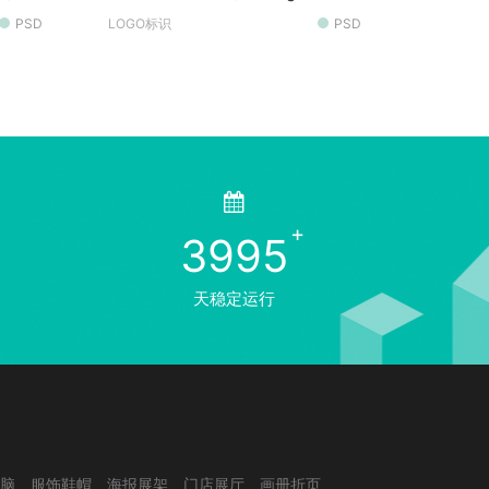
材
PSD
LOGO标识
PSD
3995
天稳定运行
脑
服饰鞋帽
海报展架
门店展厅
画册折页