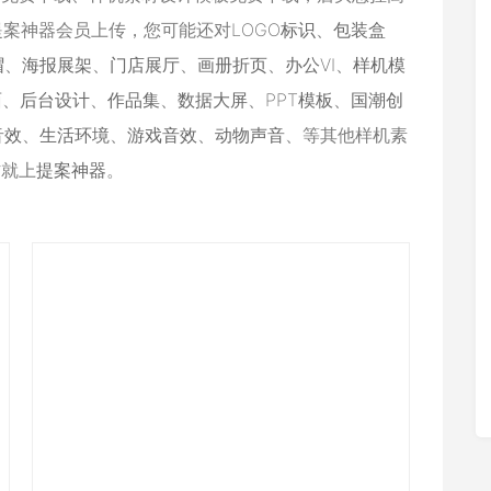
由提案神器会员上传，您可能还对
LOGO标识
、
包装盒
帽
、
海报展架
、
门店展厅
、
画册折页
、
办公VI
、
样机模
面
、
后台设计
、
作品集
、
数据大屏
、
PPT模板
、
国潮创
音效
、
生活环境
、
游戏音效
、
动物声音
、等其他样机素
材就上
提案神器
。