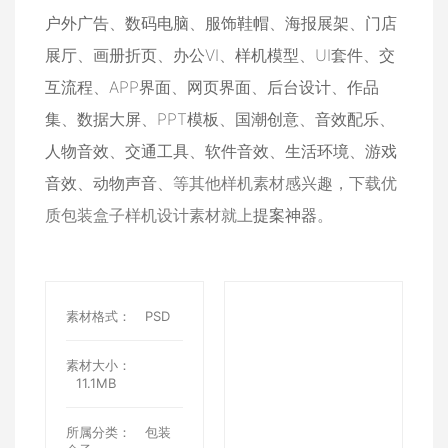
户外广告
、
数码电脑
、
服饰鞋帽
、
海报展架
、
门店
展厅
、
画册折页
、
办公VI
、
样机模型
、
UI套件
、
交
互流程
、
APP界面
、
网页界面
、
后台设计
、
作品
集
、
数据大屏
、
PPT模板
、
国潮创意
、
音效配乐
、
人物音效
、
交通工具
、
软件音效
、
生活环境
、
游戏
音效
、
动物声音
、等其他样机素材感兴趣，下载优
质包装盒子样机设计素材就上
提案神器
。
素材格式：
PSD
素材大小：
11.1MB
所属分类：
包装