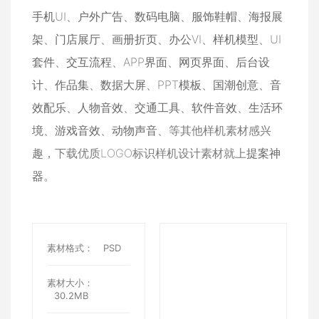
手机UI
、
户外广告
、
数码电脑
、
服饰鞋帽
、
海报展
架
、
门店展厅
、
画册折页
、
办公VI
、
样机模型
、
UI
套件
、
交互流程
、
APP界面
、
网页界面
、
后台设
计
、
作品集
、
数据大屏
、
PPT模板
、
国潮创意
、
音
效配乐
、
人物音效
、
交通工具
、
软件音效
、
生活环
境
、
游戏音效
、
动物声音
、等其他样机素材感兴
趣，下载优质LOGO标识样机设计素材就上
提案神
器
。
素材格式：
PSD
素材大小：
30.2MB