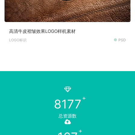
高清牛皮褶皱效果LOGO样机素材
LOGO标识
PSD
8177
总资源数