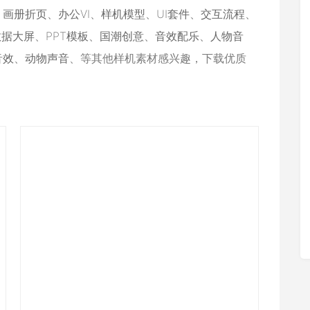
、
画册折页
、
办公VI
、
样机模型
、
UI套件
、
交互流程
、
数据大屏
、
PPT模板
、
国潮创意
、
音效配乐
、
人物音
音效
、
动物声音
、等其他样机素材感兴趣，下载优质