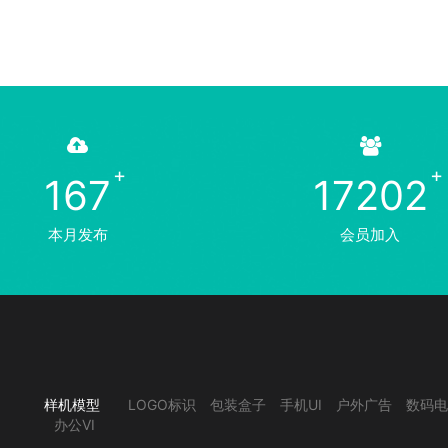
167
17202
本月发布
会员加入
样机模型
LOGO标识
包装盒子
手机UI
户外广告
数码电
办公VI