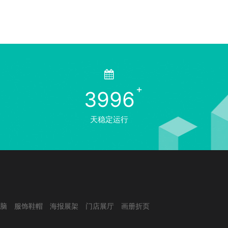
3996
天稳定运行
脑
服饰鞋帽
海报展架
门店展厅
画册折页