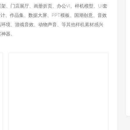
展架
、
门店展厅
、
画册折页
、
办公VI
、
样机模型
、
UI套
设计
、
作品集
、
数据大屏
、
PPT模板
、
国潮创意
、
音效
活环境
、
游戏音效
、
动物声音
、等其他样机素材感兴
案神器
。