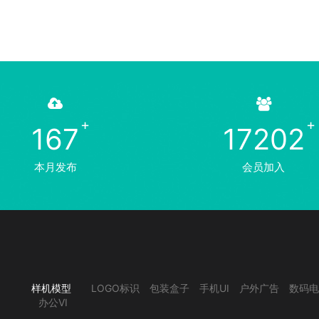
167
17202
本月发布
会员加入
样机模型
LOGO标识
包装盒子
手机UI
户外广告
数码电
办公VI