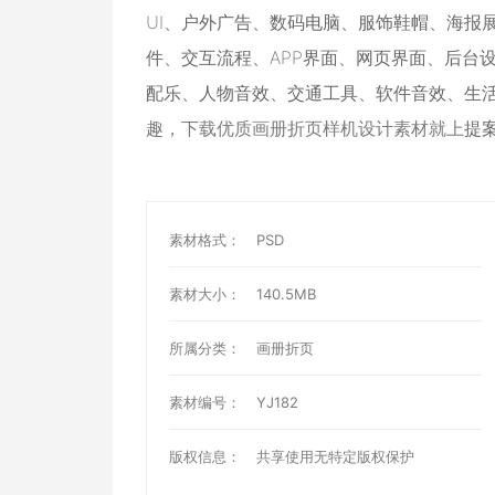
UI
、
户外广告
、
数码电脑
、
服饰鞋帽
、
海报
件
、
交互流程
、
APP界面
、
网页界面
、
后台
配乐
、
人物音效
、
交通工具
、
软件音效
、
生
趣，下载优质画册折页样机设计素材就上
提
素材格式：
PSD
素材大小：
140.5MB
所属分类：
画册折页
素材编号：
YJ182
版权信息：
共享使用无特定版权保护