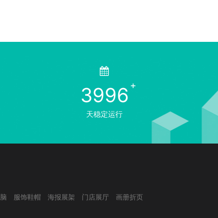
3996
天稳定运行
脑
服饰鞋帽
海报展架
门店展厅
画册折页