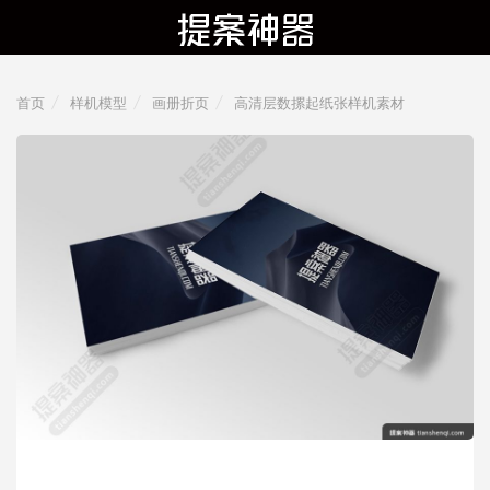
首页
样机模型
画册折页
高清层数摞起纸张样机素材