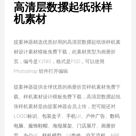
高清层数摞起纸张样
机素材
提案神器精选优质好用的高清层数摞起纸张样机素
材设计素材模板免费下载，此素材类型为画册折
页，编号是YJ190，格式是PSD，可以使用
Photoshop 软件打开编辑
提案神器提供全球优质的画册折页样机素材免费下
载、样机素材设计模板免费下载，高清层数摞起纸
张样机素材是由提案神器会员上传，您可能还对
LOGO标识
、
包装盒子
、
手机UI
、
户外广告
、
数码
电脑
、
服饰鞋帽
、
海报展架
、
门店展厅
、
画册折
页
、
办公VI
、
样机模型
、
UI套件
、
交互流程
、
APP