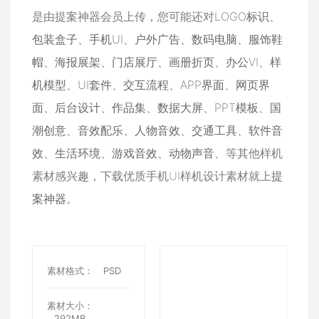
是由提案神器会员上传，您可能还对
LOGO标识
、
包装盒子
、
手机UI
、
户外广告
、
数码电脑
、
服饰鞋
帽
、
海报展架
、
门店展厅
、
画册折页
、
办公VI
、
样
机模型
、
UI套件
、
交互流程
、
APP界面
、
网页界
面
、
后台设计
、
作品集
、
数据大屏
、
PPT模板
、
国
潮创意
、
音效配乐
、
人物音效
、
交通工具
、
软件音
效
、
生活环境
、
游戏音效
、
动物声音
、等其他样机
素材感兴趣，下载优质手机UI样机设计素材就上
提
案神器
。
素材格式：
PSD
素材大小：
292MB