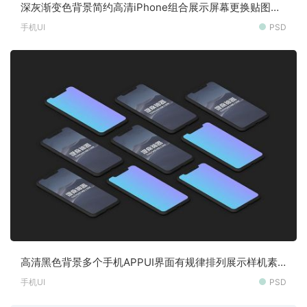
深灰渐变色背景简约高清iPhone组合展示屏幕更换贴图样
机素材
手机UI
PSD
高清黑色背景多个手机APPUI界面有规律排列展示样机素
材
手机UI
PSD