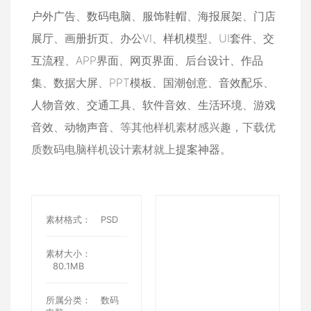
户外广告
、
数码电脑
、
服饰鞋帽
、
海报展架
、
门店
展厅
、
画册折页
、
办公VI
、
样机模型
、
UI套件
、
交
互流程
、
APP界面
、
网页界面
、
后台设计
、
作品
集
、
数据大屏
、
PPT模板
、
国潮创意
、
音效配乐
、
人物音效
、
交通工具
、
软件音效
、
生活环境
、
游戏
音效
、
动物声音
、等其他样机素材感兴趣，下载优
质数码电脑样机设计素材就上
提案神器
。
素材格式：
PSD
素材大小：
80.1MB
所属分类：
数码