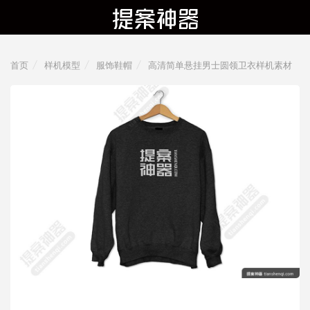
首页
样机模型
服饰鞋帽
高清简单悬挂男士圆领卫衣样机素材