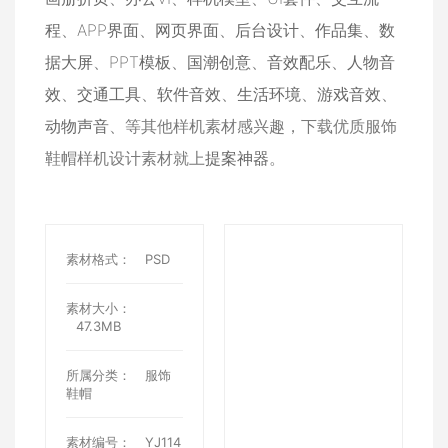
程
、
APP界面
、
网页界面
、
后台设计
、
作品集
、
数
据大屏
、
PPT模板
、
国潮创意
、
音效配乐
、
人物音
效
、
交通工具
、
软件音效
、
生活环境
、
游戏音效
、
动物声音
、等其他样机素材感兴趣，下载优质服饰
鞋帽样机设计素材就上
提案神器
。
素材格式：
PSD
素材大小：
47.3MB
所属分类：
服饰
鞋帽
素材编号：
YJ114