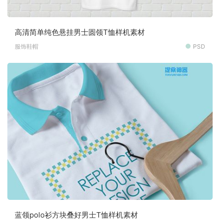
高清简单纯色悬挂男士圆领T恤样机素材
服饰鞋帽
PSD
蓝领polo衫方块叠好男士T恤样机素材