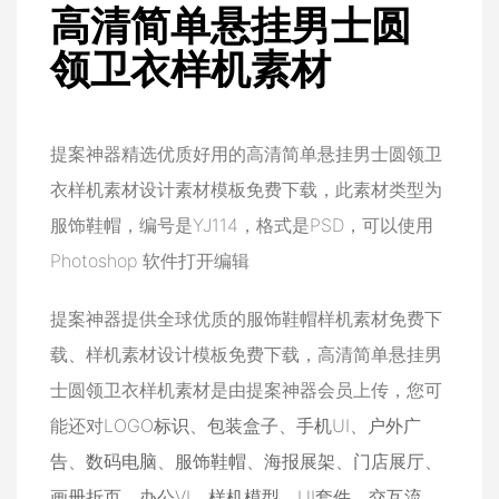
高清简单悬挂男士圆
领卫衣样机素材
提案神器精选优质好用的高清简单悬挂男士圆领卫
衣样机素材设计素材模板免费下载，此素材类型为
服饰鞋帽，编号是YJ114，格式是PSD，可以使用
Photoshop 软件打开编辑
提案神器提供全球优质的服饰鞋帽样机素材免费下
载、样机素材设计模板免费下载，高清简单悬挂男
士圆领卫衣样机素材是由提案神器会员上传，您可
能还对
LOGO标识
、
包装盒子
、
手机UI
、
户外广
告
、
数码电脑
、
服饰鞋帽
、
海报展架
、
门店展厅
、
画册折页
、
办公VI
、
样机模型
、
UI套件
、
交互流