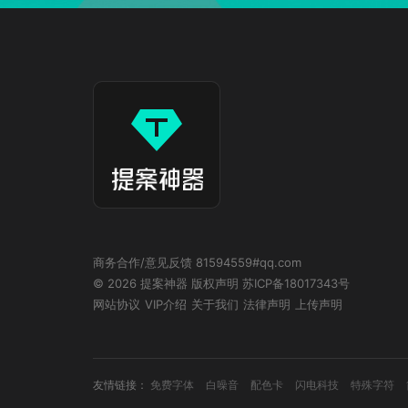
商务合作/意见反馈 81594559#qq.com
© 2026 提案神器
版权声明
苏ICP备18017343号
网站协议
VIP介绍
关于我们
法律声明
上传声明
友情链接：
免费字体
白噪音
配色卡
闪电科技
特殊字符