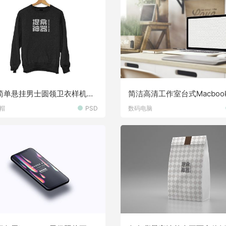
简单悬挂男士圆领卫衣样机素
简洁高清工作室台式Macboo
样机素材
帽
PSD
数码电脑