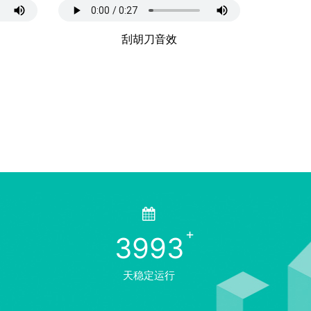
刮胡刀音效
3993
天稳定运行