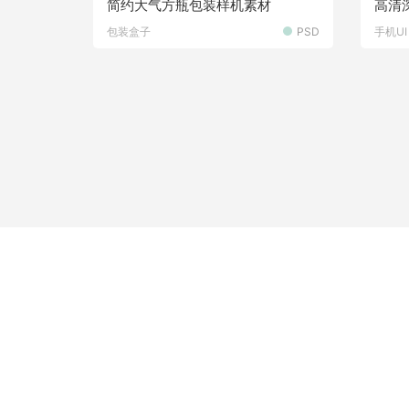
简约大气方瓶包装样机素材
高清深
样机
包装盒子
PSD
手机UI