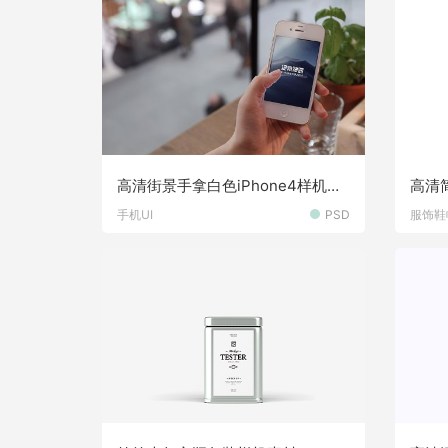
高清街景手拿白色iPhone4样机素
高清
材
材
手机UI
PSD
服饰鞋