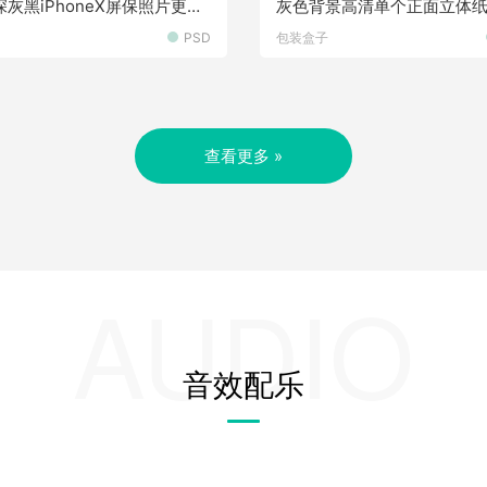
灰黑iPhoneX屏保照片更换
灰色背景高清单个正面立体
素材
装样机素材
PSD
包装盒子
查看更多 »
AUDIO
音效配乐