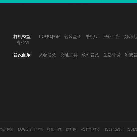
样机模型
LOGO标识
包装盒子
手机UI
户外广告
数码电
办公VI
音效配乐
人物音效
交通工具
软件音效
生活环境
游戏
简历模板
LOGO设计欣赏
模板下载
优社网
PS样机贴图
15bang设计
SSL