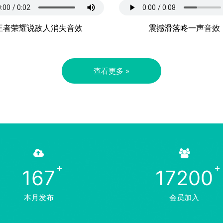
王者荣耀说敌人消失音效
震撼滑落咚一声音效
查看更多 »
167
17200
本月发布
会员加入