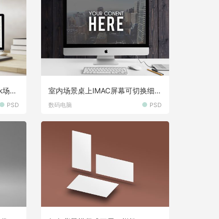
k场景
室内场景桌上IMAC屏幕可切换细节
展示样机素材
PSD
数码电脑
PSD