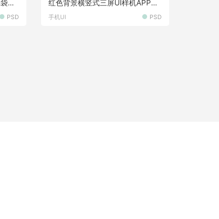
纸袋包
红色背景横竖式三屏UI样机APP效
果图展示样机素材
PSD
手机UI
PSD