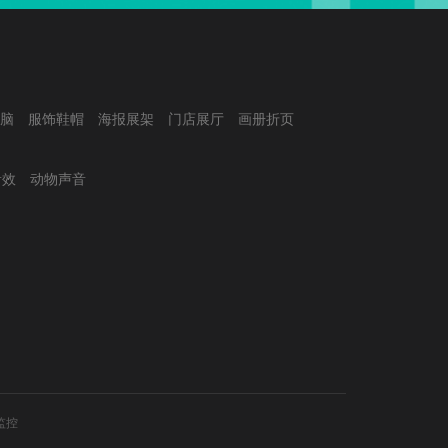
脑
服饰鞋帽
海报展架
门店展厅
画册折页
音效
动物声音
监控