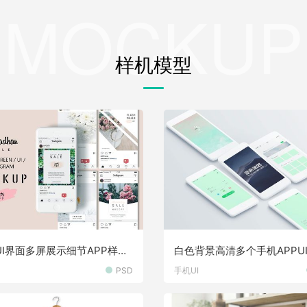
MOCKUP
样机模型
UI界面多屏展示细节APP样机
白色背景高清多个手机APPU
有规律排列展示样机素材
PSD
手机UI