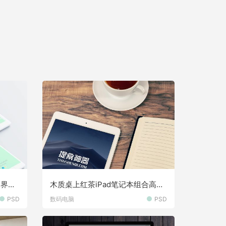
I界面
木质桌上红茶iPad笔记本组合高清
样机素材
PSD
数码电脑
PSD