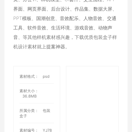
界面
、
网页界面
、
后台设计
、
作品集
、
数据大屏
、
PPT模板
、
国潮创意
、
音效配乐
、
人物音效
、
交通
工具
、
软件音效
、
生活环境
、
游戏音效
、
动物声
音
、等其他样机素材感兴趣，下载优质包装盒子样
机设计素材就上
提案神器
。
素材格式：
psd
素材大小：
36.8MB
所属分类：
包装
盒子
素材编号：
YJ78