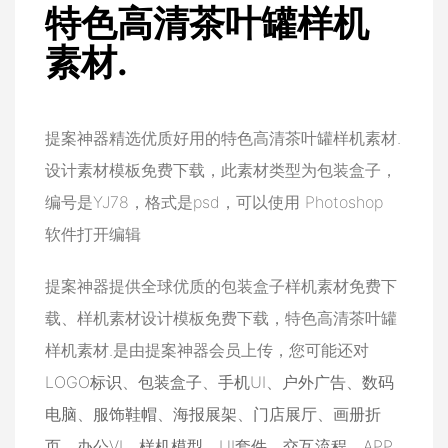
特色高清茶叶罐样机
素材.
提案神器精选优质好用的特色高清茶叶罐样机素材.
设计素材模板免费下载，此素材类型为包装盒子，
编号是YJ78，格式是psd，可以使用 Photoshop
软件打开编辑
提案神器提供全球优质的包装盒子样机素材免费下
载、样机素材设计模板免费下载，特色高清茶叶罐
样机素材.是由提案神器会员上传，您可能还对
LOGO标识
、
包装盒子
、
手机UI
、
户外广告
、
数码
电脑
、
服饰鞋帽
、
海报展架
、
门店展厅
、
画册折
页
、
办公VI
、
样机模型
、
UI套件
、
交互流程
、
APP