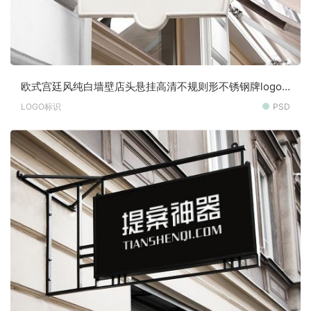
欧式宫廷风纯白墙壁店头悬挂高清不规则形不锈钢牌logo
场景样机素材
LOGO标识
PSD