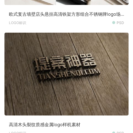
欧式复古墙壁店头悬挂高清铁架方形组合不锈钢牌logo场
景样机素材
LOGO标识
PSD
高清木头裂纹质感金属logo样机素材