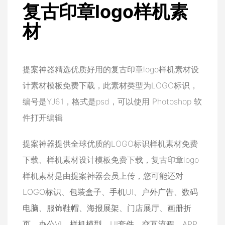
复古印章logo样机素
材
提案神器精选优质好用的复古印章logo样机素材设
计素材模板免费下载，此素材类型为LOGO标识，
编号是YJ61，格式是psd，可以使用 Photoshop 软
件打开编辑
提案神器提供全球优质的LOGO标识样机素材免费
下载、样机素材设计模板免费下载，复古印章logo
样机素材是由提案神器会员上传，您可能还对
LOGO标识
、
包装盒子
、
手机UI
、
户外广告
、
数码
电脑
、
服饰鞋帽
、
海报展架
、
门店展厅
、
画册折
页
、
办公VI
、
样机模型
、
UI套件
、
交互流程
、
APP