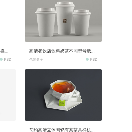
更换样
高清餐饮店饮料奶茶不同型号纸质
杯子样机素材
PSD
包装盒子
PSD
简约高清立体陶瓷有茶茶具样机素