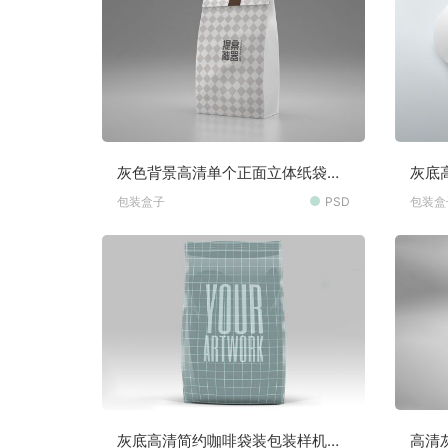
灰色背景高清单个正面立体纸袋包
灰底
装样机素材
换素
包装盒子
PSD
包装盒
灰底高清简约咖啡袋装包装样机素
高清