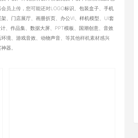
器会员上传，您可能还对
LOGO标识
、
包装盒子
、
手机
展架
、
门店展厅
、
画册折页
、
办公VI
、
样机模型
、
UI套
设计
、
作品集
、
数据大屏
、
PPT模板
、
国潮创意
、
音效
活环境
、
游戏音效
、
动物声音
、等其他样机素材感兴
案神器
。