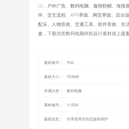
UI
、
户外广告
、
数码电脑
、
服饰鞋帽
、
海报
件
、
交互流程
、
APP界面
、
网页界面
、
后台
配乐
、
人物音效
、
交通工具
、
软件音效
、
生
趣，下载优质数码电脑样机设计素材就上
提
素材格式：
PSD
素材大小：
103MB
所属分类：
数码电脑
素材编号：
YJ306
版权信息：
共享使用无特定版权保护