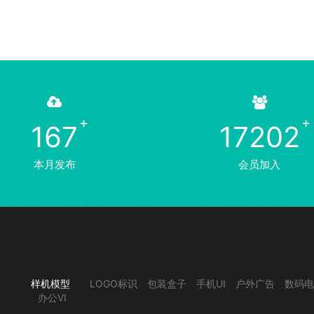
167
17202
本月发布
会员加入
样机模型
LOGO标识
包装盒子
手机UI
户外广告
数码电
办公VI