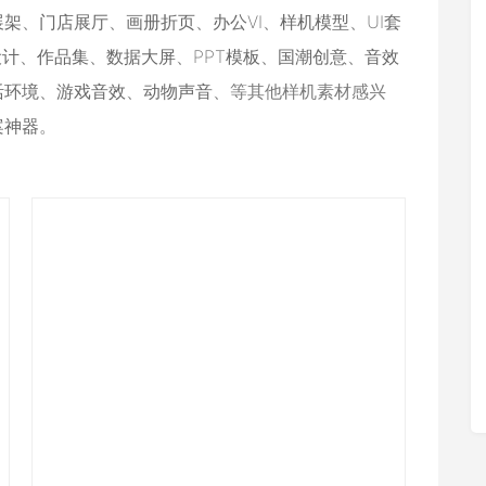
展架
、
门店展厅
、
画册折页
、
办公VI
、
样机模型
、
UI套
设计
、
作品集
、
数据大屏
、
PPT模板
、
国潮创意
、
音效
活环境
、
游戏音效
、
动物声音
、等其他样机素材感兴
案神器
。