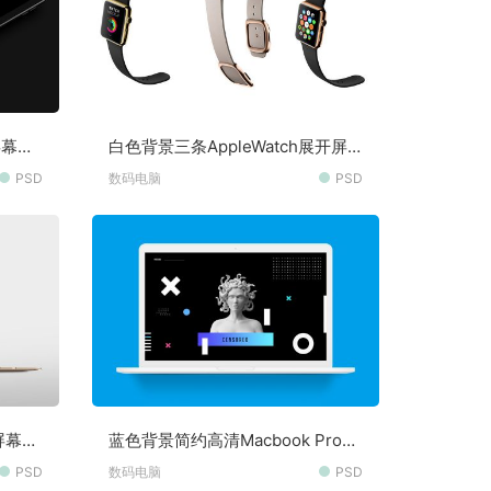
屏幕细
白色背景三条AppleWatch展开屏
幕细节贴图样机素材
PSD
数码电脑
PSD
屏幕可
蓝色背景简约高清Macbook Pro桌
面展示样机素材
PSD
数码电脑
PSD