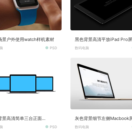
场景户外使用watch样机素材
黑色背景高清平放iPad Pro
节展示样机贴图素材
脑
PSD
数码电脑
背景高清简单三台正面
灰色背景细节左侧Macbook
book屏幕可切换贴图样机素材
切换样机贴图样机素材
脑
PSD
数码电脑