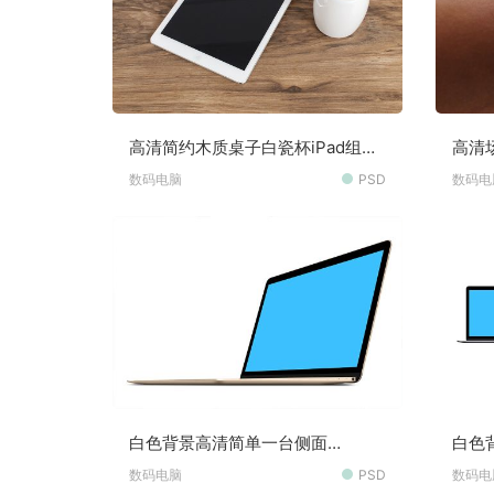
高清简约木质桌子白瓷杯iPad组合
高清
场景样机素材
数码电脑
PSD
数码电
白色背景高清简单一台侧面
白色
Macbook屏幕可切换贴图样机素材
Mac
数码电脑
PSD
数码电