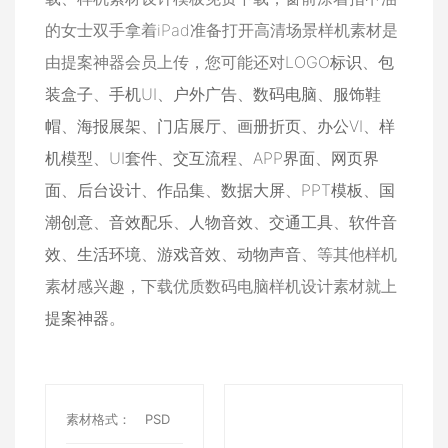
的女士双手拿着iPad准备打开高清场景样机素材是
由提案神器会员上传，您可能还对
LOGO标识
、
包
装盒子
、
手机UI
、
户外广告
、
数码电脑
、
服饰鞋
帽
、
海报展架
、
门店展厅
、
画册折页
、
办公VI
、
样
机模型
、
UI套件
、
交互流程
、
APP界面
、
网页界
面
、
后台设计
、
作品集
、
数据大屏
、
PPT模板
、
国
潮创意
、
音效配乐
、
人物音效
、
交通工具
、
软件音
效
、
生活环境
、
游戏音效
、
动物声音
、等其他样机
素材感兴趣，下载优质数码电脑样机设计素材就上
提案神器
。
素材格式：
PSD