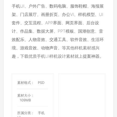
手机UI
、
户外广告
、
数码电脑
、
服饰鞋帽
、
海报展
架
、
门店展厅
、
画册折页
、
办公VI
、
样机模型
、
UI
套件
、
交互流程
、
APP界面
、
网页界面
、
后台设
计
、
作品集
、
数据大屏
、
PPT模板
、
国潮创意
、
音
效配乐
、
人物音效
、
交通工具
、
软件音效
、
生活环
境
、
游戏音效
、
动物声音
、等其他样机素材感兴
趣，下载优质手机UI样机设计素材就上
提案神器
。
素材格式：
PSD
素材大小：
109MB
所属分类：
手机