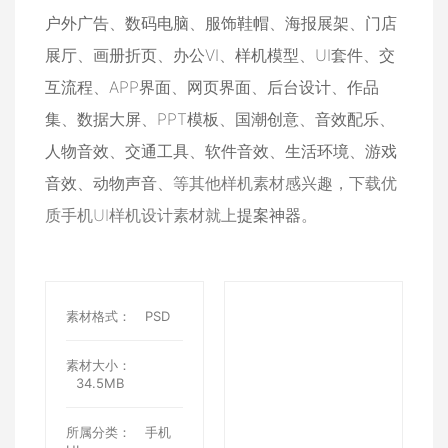
户外广告
、
数码电脑
、
服饰鞋帽
、
海报展架
、
门店
展厅
、
画册折页
、
办公VI
、
样机模型
、
UI套件
、
交
互流程
、
APP界面
、
网页界面
、
后台设计
、
作品
集
、
数据大屏
、
PPT模板
、
国潮创意
、
音效配乐
、
人物音效
、
交通工具
、
软件音效
、
生活环境
、
游戏
音效
、
动物声音
、等其他样机素材感兴趣，下载优
质手机UI样机设计素材就上
提案神器
。
素材格式：
PSD
素材大小：
34.5MB
所属分类：
手机