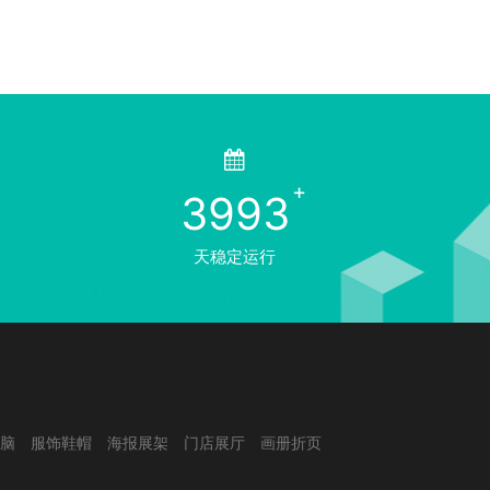
3993
天稳定运行
脑
服饰鞋帽
海报展架
门店展厅
画册折页