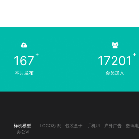
167
17201
本月发布
会员加入
样机模型
LOGO标识
包装盒子
手机UI
户外广告
数码电
办公VI