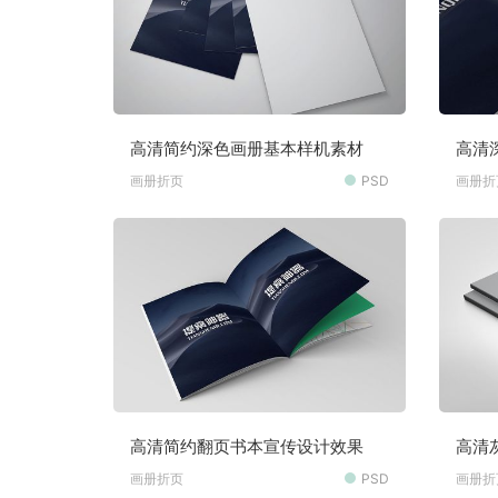
高清简约深色画册基本样机素材
高清
样机
画册折页
PSD
画册折
高清简约翻页书本宣传设计效果
高清
画册折页
PSD
画册折