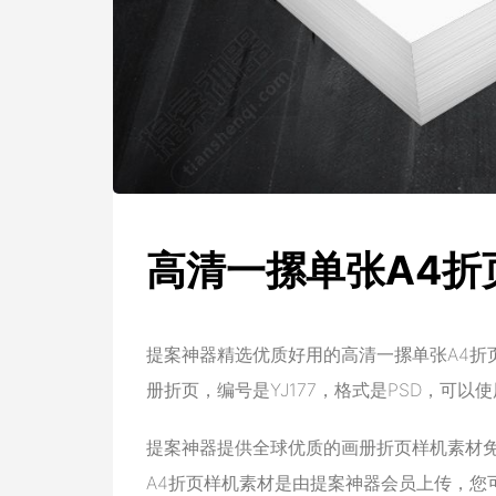
高清一摞单张A4折
提案神器精选优质好用的高清一摞单张A4折
册折页，编号是YJ177，格式是PSD，可以使用 
提案神器提供全球优质的画册折页样机素材
A4折页样机素材是由提案神器会员上传，您