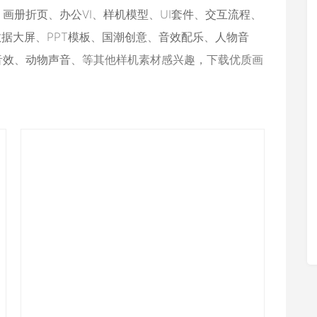
、
画册折页
、
办公VI
、
样机模型
、
UI套件
、
交互流程
、
数据大屏
、
PPT模板
、
国潮创意
、
音效配乐
、
人物音
音效
、
动物声音
、等其他样机素材感兴趣，下载优质画