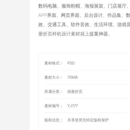
数码电脑
、
服饰鞋帽
、
海报展架
、
门店展厅
APP界面
、
网页界面
、
后台设计
、
作品集
、
效
、
交通工具
、
软件音效
、
生活环境
、
游戏
册折页样机设计素材就上
提案神器
。
素材格式：
PSD
素材大小：
70MB
所属分类：
画册折页
素材编号：
YJ177
版权信息：
共享使用无特定版权保护