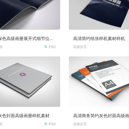
深色高级画册展开式细节位置
高清简约纸张样机素材样机
素材
页
PSD
画册折页
灰色封面高级画册样机素材
高清商务简约灰色封面高级
机素材
页
PSD
画册折页